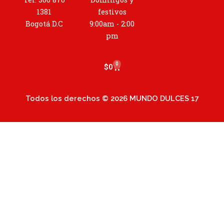
g
r
1381
festivos
a
Bogotá D.C
9:00am - 2:00
m
pm
0
Cart
$
0
Todos los derechos © 2026 MUNDO DULCES 17