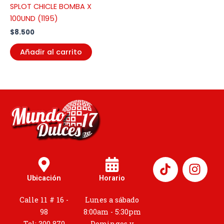
SPLOT CHICLE BOMBA X
100UND (1195)
$
8.500
Añadir al carrito
I
n
Ubicación
Horario
s
t
Calle 11 # 16 -
Lunes a sábado
a
98
8:00am - 5:30pm
Tel: 300 870
Domingos y