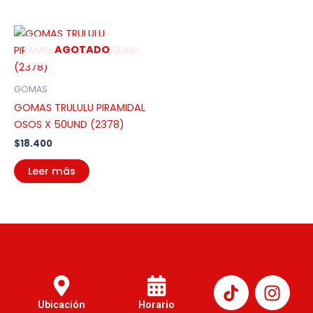
AGOTADO
GOMAS
GOMAS TRULULU PIRAMIDAL
OSOS X 50UND (2378)
$
18.400
Leer más
I
n
Ubicación
Horario