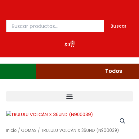
Ir
al
contenido
Buscar
Buscar
por:
0
Cart
$
0
Gudgumi
Mexicanos
Todos
Inicio
/
GOMAS
/ TRULULU VOLCÁN X 36UND (N900039)