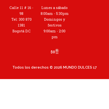
s
t
Calle 11 # 16 -
Lunes a sábado
a
98
8:00am - 5:30pm
g
Tel: 300 870
Domingos y
r
1381
festivos
a
Bogotá D.C
9:00am - 2:00
m
pm
0
Cart
$
0
Todos los derechos © 2026 MUNDO DULCES 17