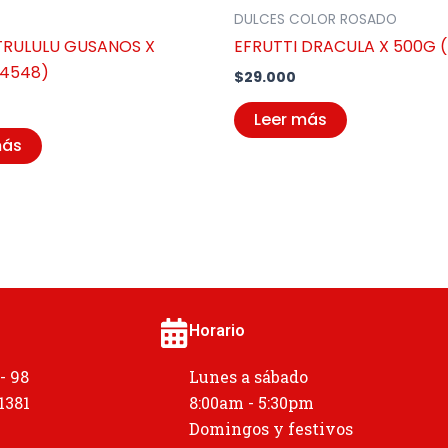
DULCES COLOR ROSADO
RULULU GUSANOS X
EFRUTTI DRACULA X 500G 
(4548)
$
29.000
Leer más
más
Horario
 - 98
Lunes a sábado
 1381
8:00am - 5:30pm
Domingos y festivos