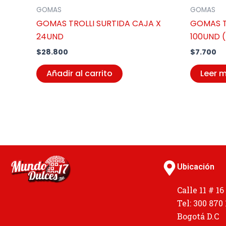
GOMAS
GOMAS
GOMAS TROLLI SURTIDA CAJA X
GOMAS T
24UND
100UND 
$
28.800
$
7.700
Añadir al carrito
Leer 
Ubicación
Calle 11 # 16
Tel: 300 870
Bogotá D.C