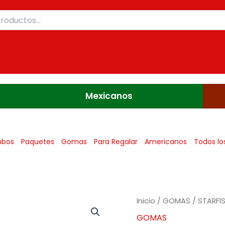
Mexicanos
bos
Paquetes
Gomas
Para Regalar
Americanos
Todos lo
Inicio
/
GOMAS
/ STARFI
GOMAS