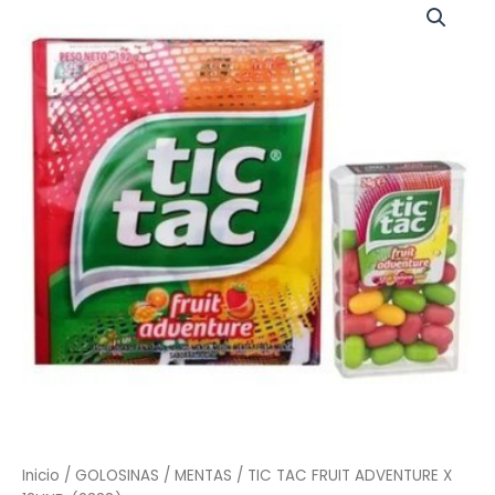
TAC
FRUIT
ADVENTURE
X
12UND
(2338)
cantidad
Inicio
/
GOLOSINAS
/
MENTAS
/ TIC TAC FRUIT ADVENTURE X