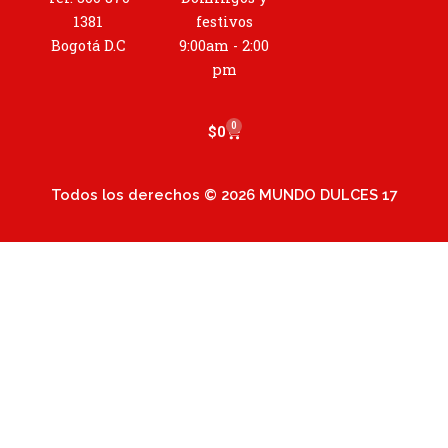
g
r
1381
festivos
a
Bogotá D.C
9:00am - 2:00
m
pm
0
Cart
$
0
Todos los derechos © 2026 MUNDO DULCES 17