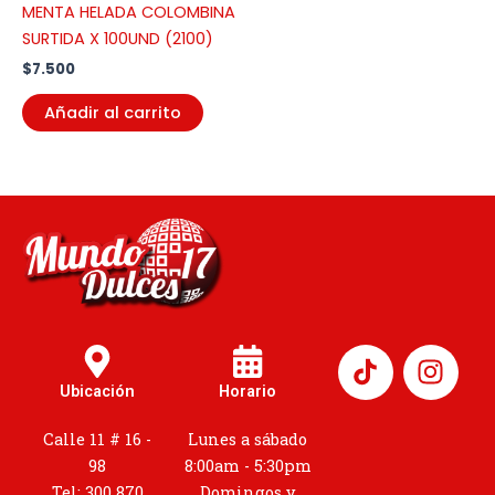
MENTA HELADA COLOMBINA
SURTIDA X 100UND (2100)
$
7.500
Añadir al carrito
I
n
Ubicación
Horario
s
t
Calle 11 # 16 -
Lunes a sábado
a
98
8:00am - 5:30pm
Tel: 300 870
Domingos y