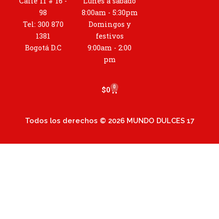
t
Calle 11 # 16 -
Lunes a sábado
a
98
8:00am - 5:30pm
g
Tel: 300 870
Domingos y
r
1381
festivos
a
Bogotá D.C
9:00am - 2:00
m
pm
0
Cart
$
0
Todos los derechos © 2026 MUNDO DULCES 17