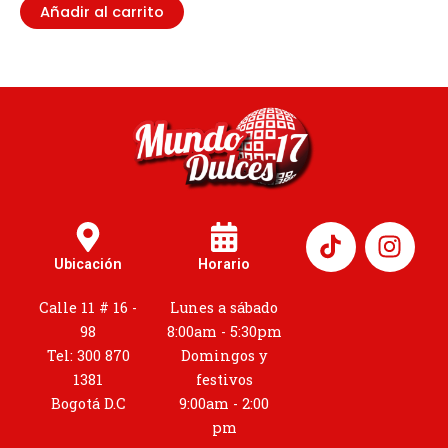
Añadir al carrito
I
n
Ubicación
Horario
s
t
Calle 11 # 16 -
Lunes a sábado
a
98
8:00am - 5:30pm
g
Tel: 300 870
Domingos y
r
1381
festivos
a
Bogotá D.C
9:00am - 2:00
m
pm