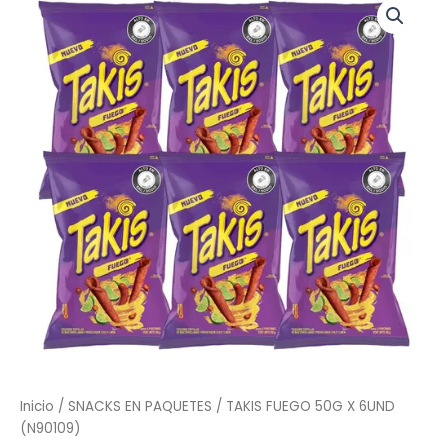
FUEGO
50G
X
6UND
(N90109)
cantidad
Inicio
/
SNACKS EN PAQUETES
/ TAKIS FUEGO 50G X 6UND
(N90109)