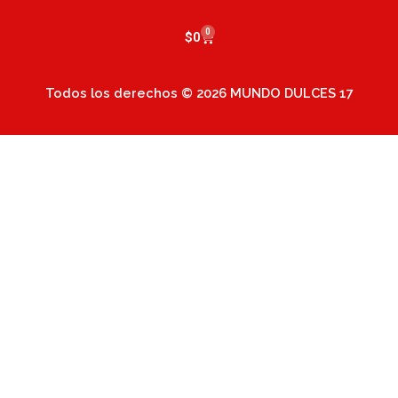
0
Cart
$
0
Todos los derechos © 2026 MUNDO DULCES 17