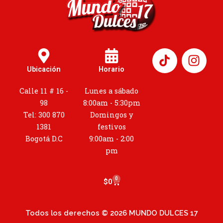
I
n
Ubicación
Horario
s
t
Calle 11 # 16 -
Lunes a sábado
a
98
8:00am - 5:30pm
g
Tel: 300 870
Domingos y
r
1381
festivos
a
Bogotá D.C
9:00am - 2:00
m
pm
0
Cart
$
0
Todos los derechos © 2026 MUNDO DULCES 17