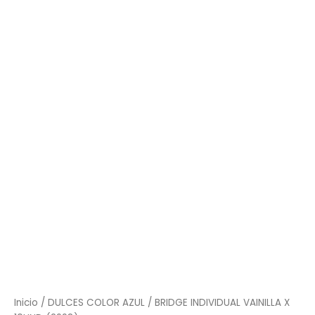
INDIVIDUAL
VAINILLA
X
10UND
(2998)
cantidad
Inicio
/
DULCES COLOR AZUL
/ BRIDGE INDIVIDUAL VAINILLA X