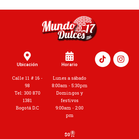
I
n
Ubicación
Horario
s
t
Calle 11 # 16 -
Lunes a sábado
a
98
8:00am - 5:30pm
g
Tel: 300 870
Domingos y
r
1381
festivos
a
Bogotá D.C
9:00am - 2:00
m
pm
0
Cart
$
0