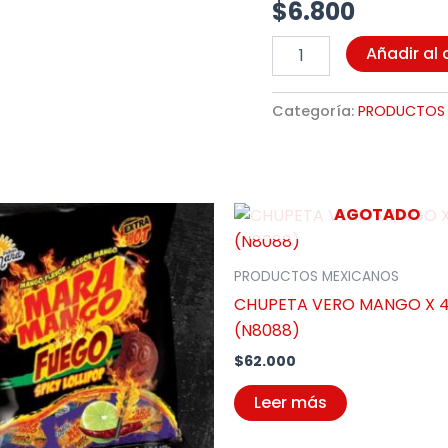
$
6.800
Añadir al 
Categoría:
PRODUCTOS
AGOTADO
PRODUCTOS MEXICANOS
CHUPETA VERO MANGO X 
(N8088)
$
62.000
Leer más