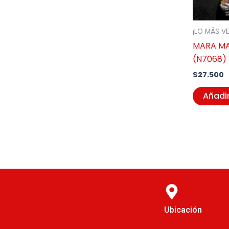
¡LO MÁS V
MARA M
(N7068)
$
27.500
Añadir
Ubicación