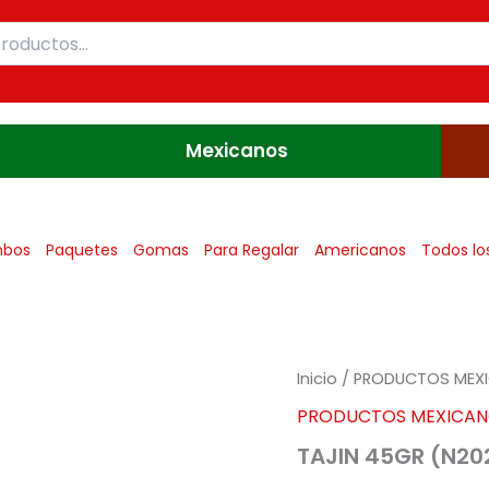
Mexicanos
bos
Paquetes
Gomas
Para Regalar
Americanos
Todos lo
TAJIN
Inicio
/
PRODUCTOS MEX
45GR
PRODUCTOS MEXICA
(N2022)
cantidad
TAJIN 45GR (N20