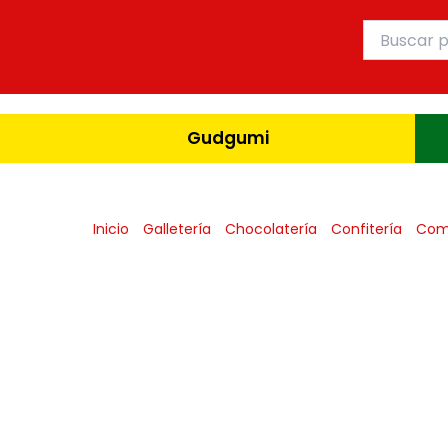
Ir
Buscar
al
por:
contenido
Gudgumi
Inicio
Galletería
Chocolatería
Confitería
Com