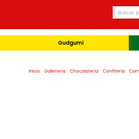
Ir
Buscar
al
por:
contenido
Gudgumi
Inicio
Galletería
Chocolatería
Confitería
Com