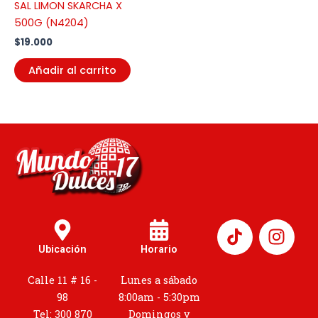
SAL LIMON SKARCHA X
500G (N4204)
$
19.000
Añadir al carrito
I
n
Ubicación
Horario
s
t
Calle 11 # 16 -
Lunes a sábado
a
98
8:00am - 5:30pm
g
Tel: 300 870
Domingos y