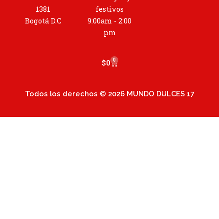
r
1381
festivos
a
Bogotá D.C
9:00am - 2:00
m
pm
0
Cart
$
0
Todos los derechos © 2026 MUNDO DULCES 17