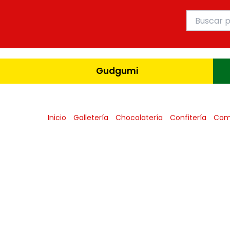
Ir
Buscar
al
por:
contenido
Gudgumi
Inicio
Galletería
Chocolatería
Confitería
Com