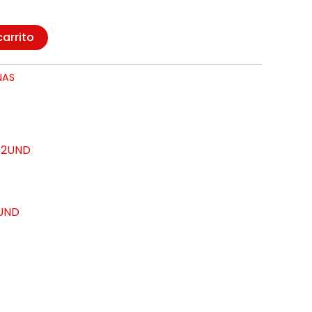
carrito
NAS
2UND