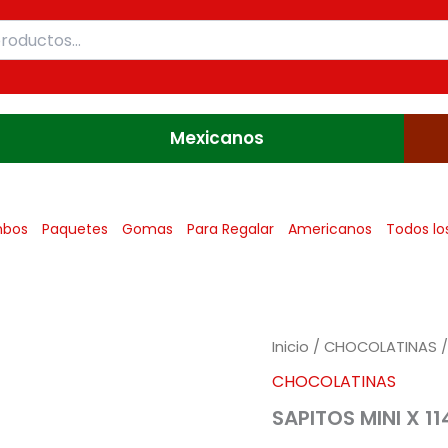
Mexicanos
bos
Paquetes
Gomas
Para Regalar
Americanos
Todos lo
SAPITOS
Inicio
/
CHOCOLATINAS
/
MINI
CHOCOLATINAS
X
114G
SAPITOS MINI X 1
(382)
cantidad