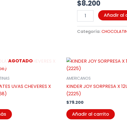
$
8.200
Añadir al 
Categoría:
CHOCOLATI
AGOTADO
INAS
AMERICANOS
TES UVAS CHEVERES X
KINDER JOY SORPRESA X 1
68)
(2225)
$
79.200
más
Añadir al carrito