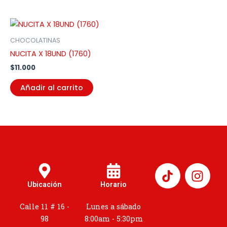
CHOCOLATINAS
NUCITA X 18UND (1760)
$
11.000
Añadir al carrito
I
n
Ubicación
Horario
s
t
Calle 11 # 16 -
Lunes a sábado
a
98
8:00am - 5:30pm