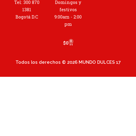
g
Tel: 300 870
Domingos y
r
1381
festivos
a
Bogotá D.C
9:00am - 2:00
m
pm
0
Cart
$
0
Todos los derechos © 2026 MUNDO DULCES 17