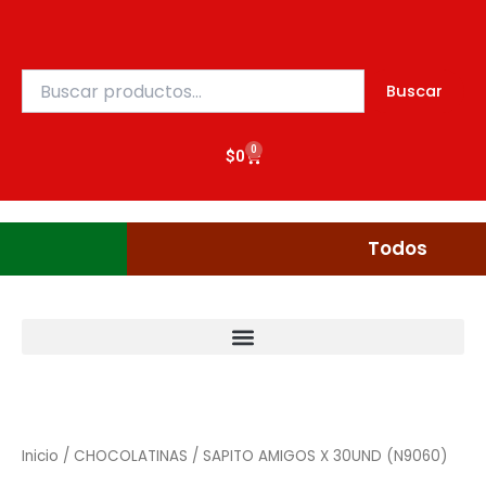
Ir
al
contenido
Buscar
Buscar
por:
0
Cart
$
0
Gudgumi
Mexicanos
Todos
Inicio
/
CHOCOLATINAS
/ SAPITO AMIGOS X 30UND (N9060)