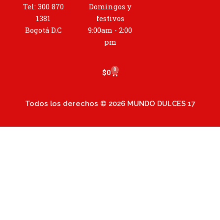
g
Tel: 300 870
Domingos y
r
1381
festivos
a
Bogotá D.C
9:00am - 2:00
m
pm
0
Cart
$
0
Todos los derechos © 2026 MUNDO DULCES 17