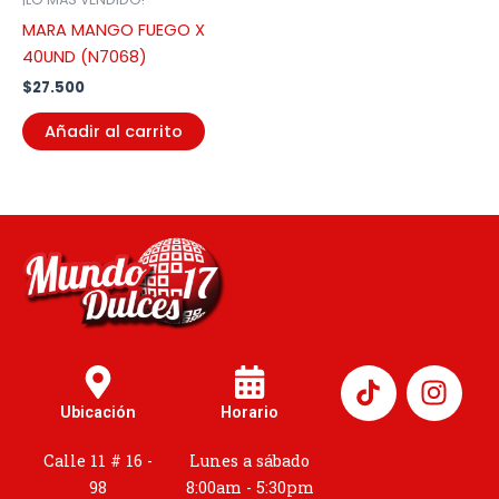
MARA MANGO FUEGO X
40UND (N7068)
$
27.500
Añadir al carrito
I
n
Ubicación
Horario
s
t
Calle 11 # 16 -
Lunes a sábado
a
98
8:00am - 5:30pm