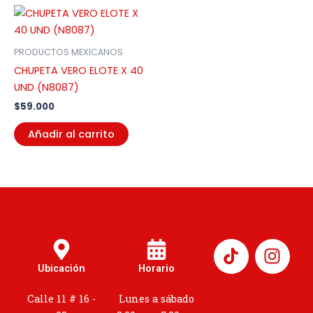
PRODUCTOS MEXICANOS
CHUPETA VERO ELOTE X 40
UND (N8087)
$
59.000
Añadir al carrito
I
n
Ubicación
Horario
s
t
Calle 11 # 16 -
Lunes a sábado