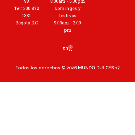
a
98
8:00am - 5:30pm
g
Tel: 300 870
Domingos y
r
1381
festivos
a
Bogotá D.C
9:00am - 2:00
m
pm
0
Cart
$
0
Todos los derechos © 2026 MUNDO DULCES 17