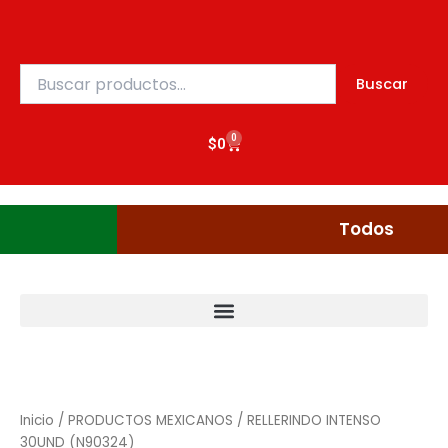
Ir
al
contenido
Buscar
Buscar
por:
0
Cart
$
0
Gudgumi
Mexicanos
Todos
Inicio
/
PRODUCTOS MEXICANOS
/ RELLERINDO INTENSO
30UND (N90324)