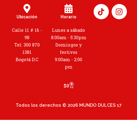
I
n
Ubicación
Horario
s
t
Calle 11 # 16 -
Lunes a sábado
a
98
8:00am - 5:30pm
g
Tel: 300 870
Domingos y
r
1381
festivos
a
Bogotá D.C
9:00am - 2:00
m
pm
0
Cart
$
0
Todos los derechos © 2026 MUNDO DULCES 17