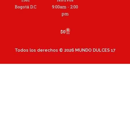
r
a
Bogotá D.C
9:00am - 2:00
m
pm
0
Cart
$
0
Todos los derechos © 2026 MUNDO DULCES 17