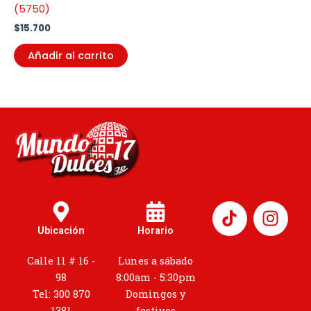
(5750)
$
15.700
Añadir al carrito
I
n
Ubicación
Horario
s
t
Calle 11 # 16 -
Lunes a sábado
a
98
8:00am - 5:30pm
g
Tel: 300 870
Domingos y
1381
festivos