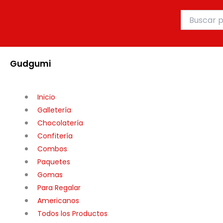
Ir
Buscar
al
por:
contenido
Gudgumi
Inicio
Galletería
Chocolatería
Confitería
Combos
Paquetes
Gomas
Para Regalar
Americanos
Todos los Productos