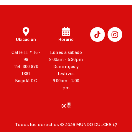
I
n
Ubicación
Horario
s
t
Calle 11 # 16 -
Lunes a sábado
a
98
8:00am - 5:30pm
g
Tel: 300 870
Domingos y
r
1381
festivos
a
Bogotá D.C
9:00am - 2:00
m
pm
0
Cart
$
0
Todos los derechos © 2026 MUNDO DULCES 17