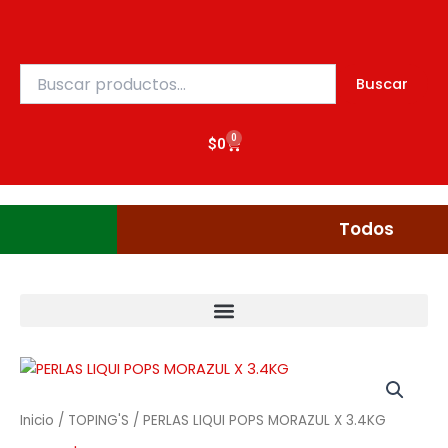
Ir
al
contenido
Buscar
Buscar
por:
0
Cart
$
0
Gudgumi
Mexicanos
Todos
Inicio
/
TOPING'S
/ PERLAS LIQUI POPS MORAZUL X 3.4KG