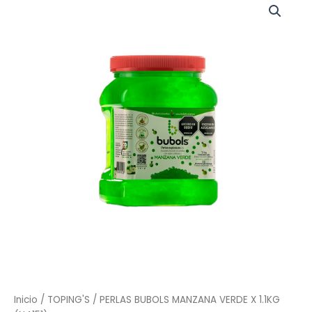
BUBOLS
MANZANA
VERDE
X
1.1KG
(N4151)
cantidad
Inicio
/
TOPING'S
/ PERLAS BUBOLS MANZANA VERDE X 1.1KG