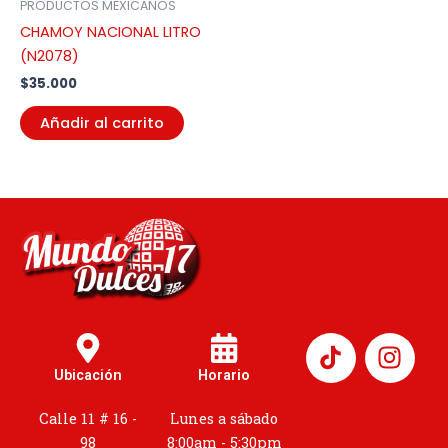
PRODUCTOS MEXICANOS
CHAMOY NACIONAL LITRO
(N2078)
$
35.000
Añadir al carrito
I
n
Ubicación
Horario
s
t
Calle 11 # 16 -
Lunes a sábado
a
98
8:00am - 5:30pm