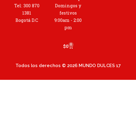
g
Tel: 300 870
Domingos y
r
1381
festivos
a
Bogotá D.C
9:00am - 2:00
m
pm
0
Cart
$
0
Todos los derechos © 2026 MUNDO DULCES 17