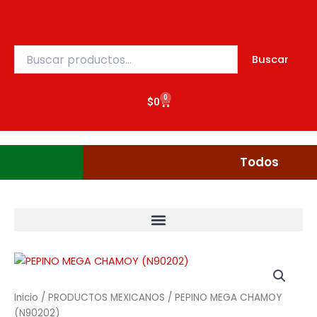
(N90202)
Ir
cantidad
al
contenido
Buscar
Buscar
por:
0
Cart
$
0
Gudgumi
Mexicanos
Todos
PEPINO
MEGA
CHAMOY
Inicio
/
PRODUCTOS MEXICANOS
/ PEPINO MEGA CHAMOY
(N90202)
(N90202)
cantidad