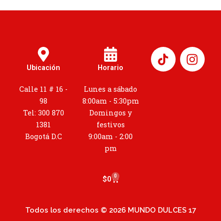
I
n
Ubicación
Horario
s
t
Calle 11 # 16 -
Lunes a sábado
a
98
8:00am - 5:30pm
g
Tel: 300 870
Domingos y
r
1381
festivos
a
Bogotá D.C
9:00am - 2:00
m
pm
0
Cart
$
0
Todos los derechos © 2026 MUNDO DULCES 17