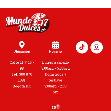
I
n
Ubicación
Horario
s
t
Calle 11 # 16 -
Lunes a sábado
a
98
8:00am - 5:30pm
g
Tel: 300 870
Domingos y
r
1381
festivos
a
Bogotá D.C
9:00am - 2:00
m
pm
0
Cart
$
0