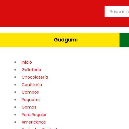
Ir
Buscar
al
por:
contenido
Gudgumi
Inicio
Galletería
Chocolatería
Confitería
Combos
Paquetes
Gomas
Para Regalar
Americanos