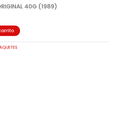
RIGINAL 40G (1989)
carrito
PAQUETES