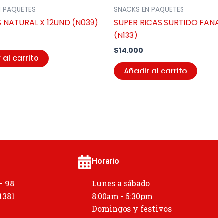
N PAQUETES
SNACKS EN PAQUETES
 NATURAL X 12UND (N039)
SUPER RICAS SURTIDO FANA
(N133)
$
14.000
 al carrito
Añadir al carrito
Horario
 - 98
Lunes a sábado
 1381
8:00am - 5:30pm
Domingos y festivos