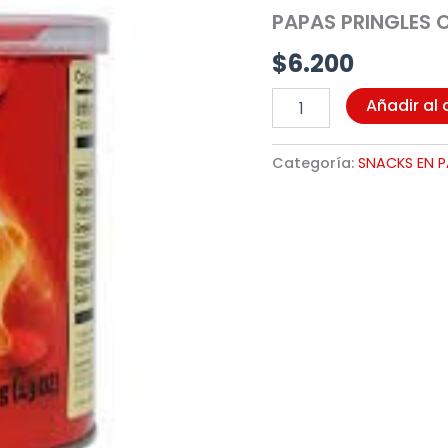
40G
PAPAS PRINGLES O
(1989)
cantidad
$
6.200
Añadir al 
Categoría:
SNACKS EN 