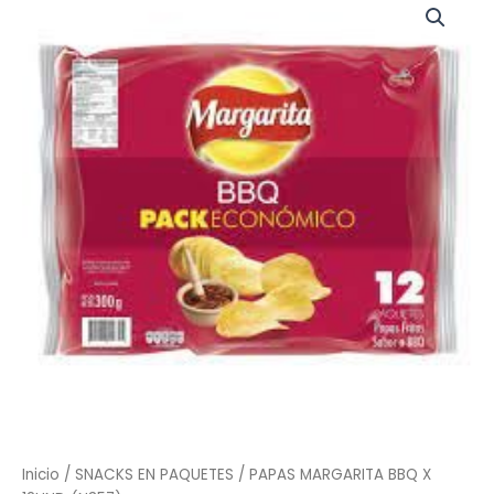
MARGARITA
BBQ
X
12UND
(N357)
cantidad
Inicio
/
SNACKS EN PAQUETES
/ PAPAS MARGARITA BBQ X