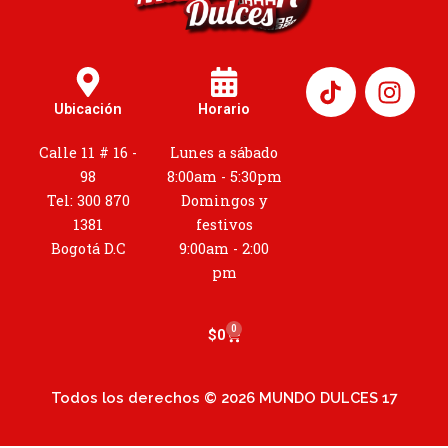
I
n
Ubicación
Horario
s
t
Calle 11 # 16 -
Lunes a sábado
a
98
8:00am - 5:30pm
g
Tel: 300 870
Domingos y
r
1381
festivos
a
Bogotá D.C
9:00am - 2:00
m
pm
0
Cart
$
0
Todos los derechos © 2026 MUNDO DULCES 17