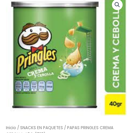
PRINGLES
CREMA
CEBOLLA
40G
(1513)
cantidad
Inicio
/
SNACKS EN PAQUETES
/ PAPAS PRINGLES CREMA