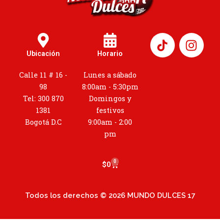
I
n
Ubicación
Horario
s
t
Calle 11 # 16 -
Lunes a sábado
a
98
8:00am - 5:30pm
g
Tel: 300 870
Domingos y
r
1381
festivos
a
Bogotá D.C
9:00am - 2:00
m
pm
0
Cart
$
0
Todos los derechos © 2026 MUNDO DULCES 17