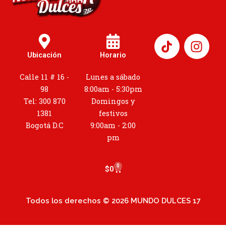
I
n
Ubicación
Horario
s
t
Calle 11 # 16 -
Lunes a sábado
a
98
8:00am - 5:30pm
g
Tel: 300 870
Domingos y
r
1381
festivos
a
Bogotá D.C
9:00am - 2:00
m
pm
0
Cart
$
0
Todos los derechos © 2026 MUNDO DULCES 17