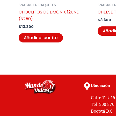
SNACKS EN PAQUETES
SNACKS E
CHOCLITOS DE LIMÓN X 12UND
CHEESE T
(N250)
$
3.600
$
13.300
Añadir
Añadir al carrito
Ubicación
Calle 11 # 16
Tel: 300 870
Bogotá D.C