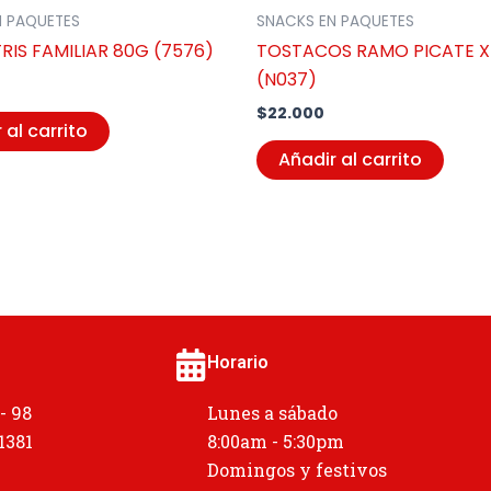
N PAQUETES
SNACKS EN PAQUETES
RIS FAMILIAR 80G (7576)
TOSTACOS RAMO PICATE X
(N037)
$
22.000
 al carrito
Añadir al carrito
Horario
 - 98
Lunes a sábado
 1381
8:00am - 5:30pm
Domingos y festivos