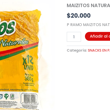
12UND
MAIZITOS NATURA
(N039)
cantidad
$
20.000
P RAMO MAIZITOS NAT
Añadir al 
Categoría:
SNACKS EN 