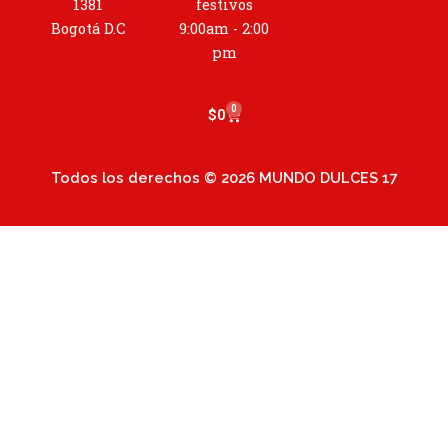
r
1381
festivos
a
Bogotá D.C
9:00am - 2:00
m
pm
0
Cart
$
0
Todos los derechos © 2026 MUNDO DULCES 17