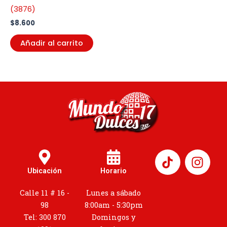
(3876)
$
8.600
Añadir al carrito
I
n
Ubicación
Horario
s
t
Calle 11 # 16 -
Lunes a sábado
a
98
8:00am - 5:30pm
g
Tel: 300 870
Domingos y