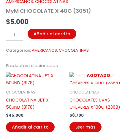
AMERICANOS
,
CHOCOLATINAS
cantidad
MyM CHOCOLATE X 40G (3051)
$
5.000
Añadir al carrito
Categorías:
AMERICANOS
,
CHOCOLATINAS
Productos relacionados
AGOTADO
CHOCOLATINAS
CHOCOLATINAS
CHOCOLATINA JET X
CHOCOLATES UVAS
50UND (8178)
CHEVERES X 100G (2368)
$
45.000
$
8.700
Añadir al carrito
Leer más