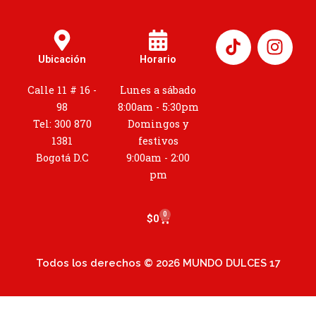
I
n
Ubicación
Horario
s
t
Calle 11 # 16 -
Lunes a sábado
a
98
8:00am - 5:30pm
g
Tel: 300 870
Domingos y
r
1381
festivos
a
Bogotá D.C
9:00am - 2:00
m
pm
0
Cart
$
0
Todos los derechos © 2026 MUNDO DULCES 17