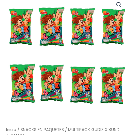
GUDIZ
X
8UND
(N90108)
cantidad
Inicio
/
SNACKS EN PAQUETES
/ MULTIPACK GUDIZ X 8UND