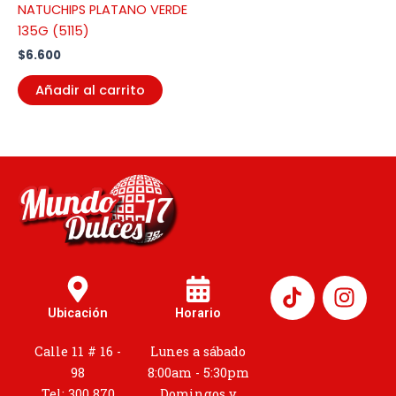
NATUCHIPS PLATANO VERDE
135G (5115)
$
6.600
Añadir al carrito
I
n
Ubicación
Horario
s
t
Calle 11 # 16 -
Lunes a sábado
a
98
8:00am - 5:30pm
Tel: 300 870
Domingos y