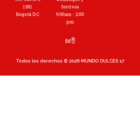
g
r
1381
festivos
a
Bogotá D.C
9:00am - 2:00
m
pm
0
Cart
$
0
Todos los derechos © 2026 MUNDO DULCES 17