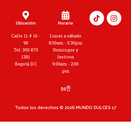
I
n
Ubicación
Horario
s
t
Calle 11 # 16 -
Lunes a sábado
a
98
8:00am - 5:30pm
g
Tel: 300 870
Domingos y
r
1381
festivos
a
Bogotá D.C
9:00am - 2:00
m
pm
0
Cart
$
0
Todos los derechos © 2026 MUNDO DULCES 17