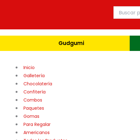
Ir
Buscar
al
por:
contenido
Gudgumi
Inicio
Galletería
Chocolatería
Confitería
Combos
Paquetes
Gomas
Para Regalar
Americanos