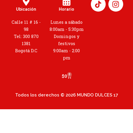
I
n
Ubicación
Horario
s
t
Calle 11 # 16 -
Lunes a sábado
a
98
8:00am - 5:30pm
g
Tel: 300 870
Domingos y
r
1381
festivos
a
Bogotá D.C
9:00am - 2:00
m
pm
0
Cart
$
0
Todos los derechos © 2026 MUNDO DULCES 17