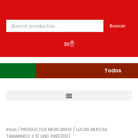
Ir
al
contenido
Buscar
Buscar
por:
0
Cart
$
0
Gudgumi
Mexicanos
Todos
Inicio
/
PRODUCTOS MEXICANOS
/ LUCAS MUECAS
TAMARINDO X 10 UND (N90300)