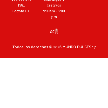
g
r
1381
festivos
a
Bogotá D.C
9:00am - 2:00
m
pm
0
Cart
$
0
Todos los derechos © 2026 MUNDO DULCES 17