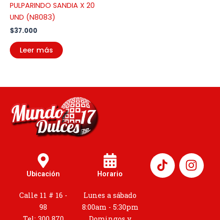
PULPARINDO SANDIA X 20
UND (N8083)
$
37.000
Leer más
I
n
Ubicación
Horario
s
t
Calle 11 # 16 -
Lunes a sábado
a
98
8:00am - 5:30pm
Tel: 300 870
Domingos y