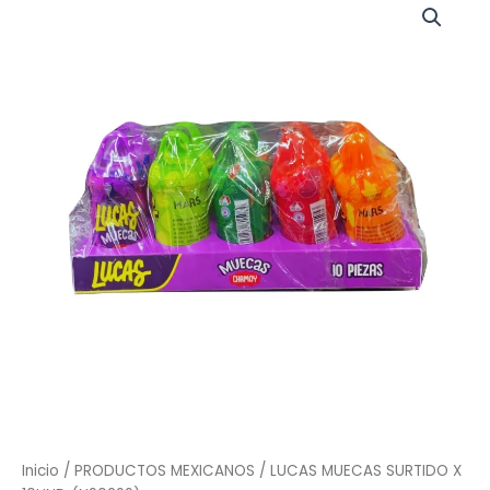
MUECAS
SURTIDO
X
10UND
(N90299)
cantidad
Inicio
/
PRODUCTOS MEXICANOS
/ LUCAS MUECAS SURTIDO X