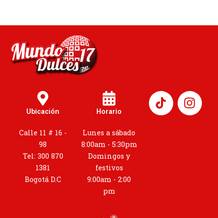
I
n
Ubicación
Horario
s
t
Calle 11 # 16 -
Lunes a sábado
a
98
8:00am - 5:30pm
g
Tel: 300 870
Domingos y
r
1381
festivos
a
Bogotá D.C
9:00am - 2:00
m
pm