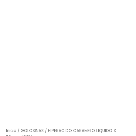
CARAMELO
LIQUIDO
X
50UND
(2112)
cantidad
Inicio
/
GOLOSINAS
/ HIPERACIDO CARAMELO LIQUIDO X