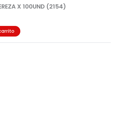
EREZA X 100UND (2154)
carrito