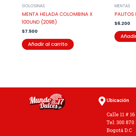
GOLOSINAS
MENTAS
MENTA HELADA COLOMBINA X
PALITOS 
100UND (2098)
$
6.200
$
7.500
Añadir
Añadir al carrito
Ubicación
Calle 11 # 16
Tel: 300 870
Bogotá D.C