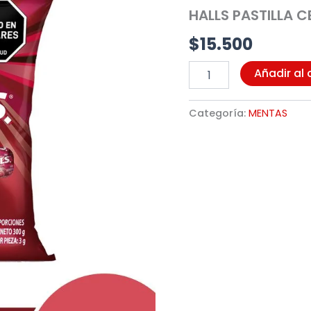
X
HALLS PASTILLA C
100UND
(2154)
$
15.500
cantidad
Añadir al 
Categoría:
MENTAS