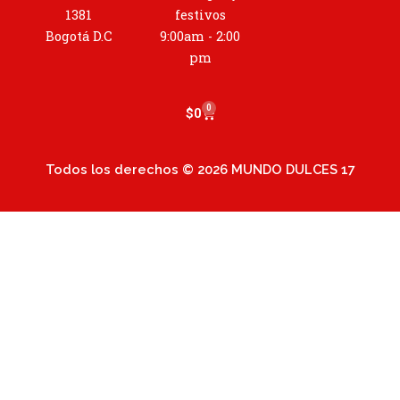
r
1381
festivos
a
Bogotá D.C
9:00am - 2:00
m
pm
0
Cart
$
0
Todos los derechos © 2026 MUNDO DULCES 17