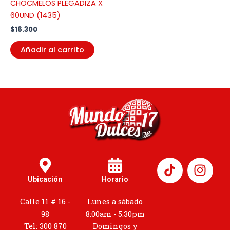
CHOCMELOS PLEGADIZA X
60UND (1435)
$
16.300
Añadir al carrito
I
n
Ubicación
Horario
s
t
Calle 11 # 16 -
Lunes a sábado
a
98
8:00am - 5:30pm
g
Tel: 300 870
Domingos y