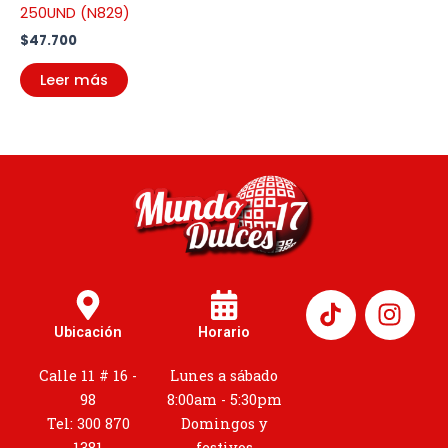
250UND (N829)
$
47.700
Leer más
I
n
Ubicación
Horario
s
t
Calle 11 # 16 -
Lunes a sábado
a
98
8:00am - 5:30pm
g
Tel: 300 870
Domingos y
1381
festivos