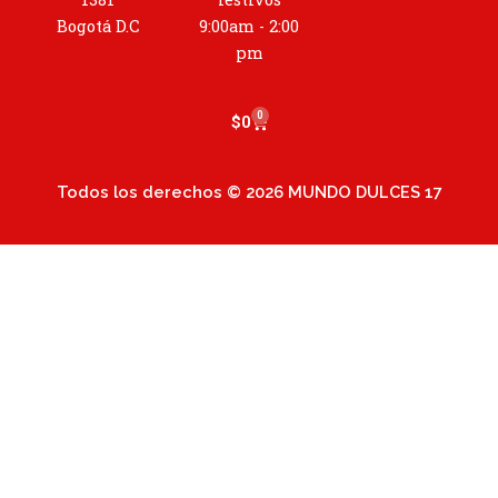
r
a
Bogotá D.C
9:00am - 2:00
m
pm
0
Cart
$
0
Todos los derechos © 2026 MUNDO DULCES 17