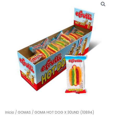
HOT
DOG
X
30UND
(10894)
cantidad
Inicio
/
GOMAS
/ GOMA HOT DOG X 30UND (10894)