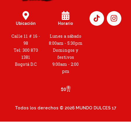
I
n
Ubicación
Horario
s
t
Calle 11 # 16 -
Lunes a sábado
a
98
8:00am - 5:30pm
g
Tel: 300 870
Domingos y
r
1381
festivos
a
Bogotá D.C
9:00am - 2:00
m
pm
0
Cart
$
0
Todos los derechos © 2026 MUNDO DULCES 17