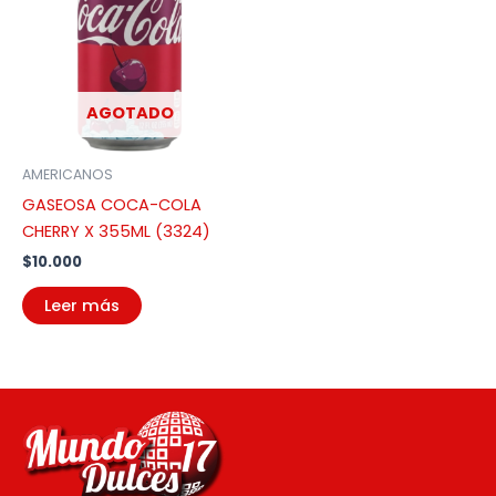
AGOTADO
AMERICANOS
GASEOSA COCA-COLA
CHERRY X 355ML (3324)
$
10.000
Leer más