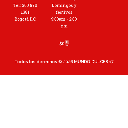
g
Tel: 300 870
Domingos y
r
1381
festivos
a
Bogotá D.C
9:00am - 2:00
m
pm
0
Cart
$
0
Todos los derechos © 2026 MUNDO DULCES 17