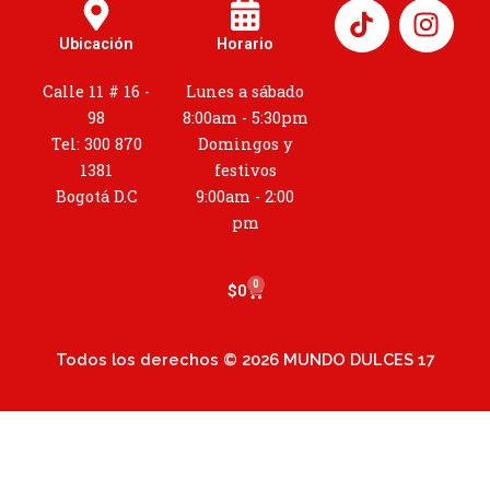
I
n
Ubicación
Horario
s
t
Calle 11 # 16 -
Lunes a sábado
a
98
8:00am - 5:30pm
g
Tel: 300 870
Domingos y
r
1381
festivos
a
Bogotá D.C
9:00am - 2:00
m
pm
0
Cart
$
0
Todos los derechos © 2026 MUNDO DULCES 17