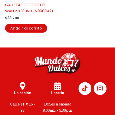
GALLETAS COCOSETTE
WAFER X 18UND (N900042)
$
33.700
Añadir al carrito
I
n
Ubicación
Horario
s
t
Calle 11 # 16 -
Lunes a sábado
a
98
8:00am - 5:30pm