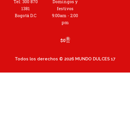
g
Tel: 300 870
Domingos y
r
1381
festivos
a
Bogotá D.C
9:00am - 2:00
m
pm
0
Cart
$
0
Todos los derechos © 2026 MUNDO DULCES 17