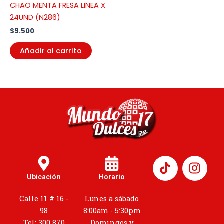
CHAO MENTA FRESA LINEA X
24UND (N286)
$
9.500
Añadir al carrito
I
n
Ubicación
Horario
s
t
Calle 11 # 16 -
Lunes a sábado
a
98
8:00am - 5:30pm
Tel: 300 870
Domingos y