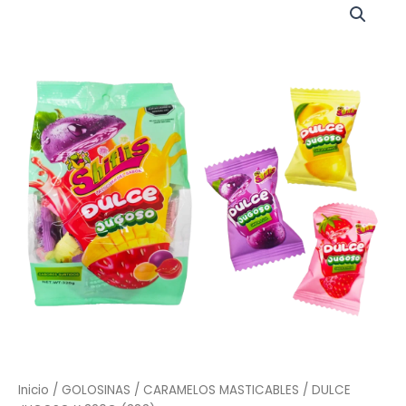
JUGOSO
X
320G
(383)
cantidad
Inicio
/
GOLOSINAS
/
CARAMELOS MASTICABLES
/ DULCE