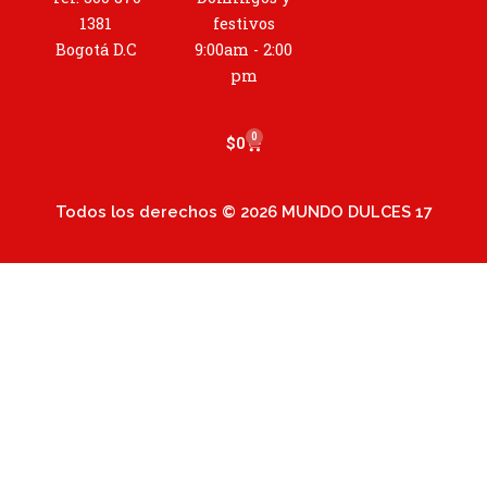
g
r
1381
festivos
a
Bogotá D.C
9:00am - 2:00
m
pm
0
Cart
$
0
Todos los derechos © 2026 MUNDO DULCES 17