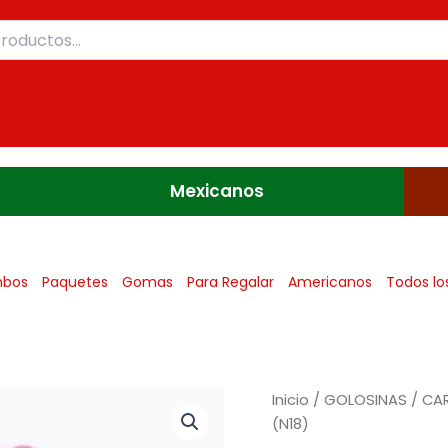
Mexicanos
bos
Paquetes
Gomas
Para Regalar
Americanos
Todos lo
Inicio
/
GOLOSINAS
/
CA
(N18)