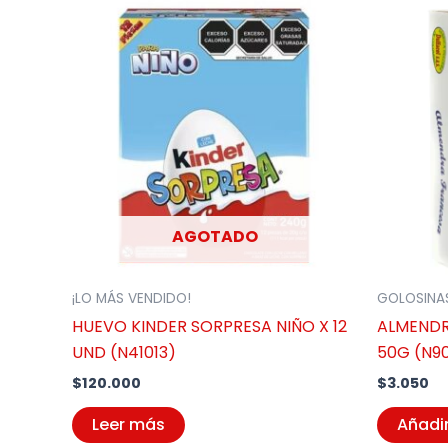
AGOTADO
¡LO MÁS VENDIDO!
GOLOSINA
HUEVO KINDER SORPRESA NIÑO X 12
ALMENDR
UND (N41013)
50G (N9
$
120.000
$
3.050
Leer más
Añadir