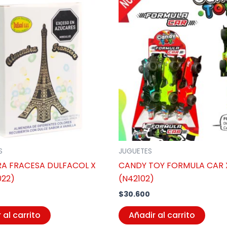
S
JUGUETES
A FRACESA DULFACOL X
CANDY TOY FORMULA CAR 
022)
(N42102)
$
30.600
 al carrito
Añadir al carrito