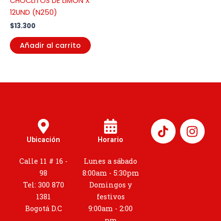
CHOCLITOS DE LIMÓN X
12UND (N250)
$
13.300
Añadir al carrito
I
n
Ubicación
Horario
s
t
Calle 11 # 16 -
Lunes a sábado
a
98
8:00am - 5:30pm
g
Tel: 300 870
Domingos y
r
1381
festivos
a
Bogotá D.C
9:00am - 2:00
pm