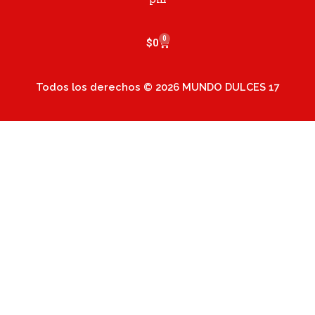
m
0
Cart
$
0
Todos los derechos © 2026 MUNDO DULCES 17