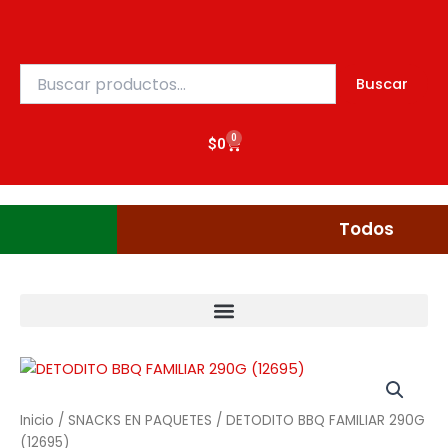
290G
Ir
(12695)
al
cantidad
contenido
Buscar
Buscar
por:
0
Cart
$
0
Gudgumi
Mexicanos
Todos
DETODITO
BBQ
FAMILIAR
Inicio
/
SNACKS EN PAQUETES
/ DETODITO BBQ FAMILIAR 290G
290G
(12695)
(12695)