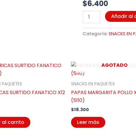
$
6.400
Añadir al 
Categoría:
SNACKS EN 
AGOTADO
N PAQUETES
SNACKS EN PAQUETES
ICAS SURTIDO FANATICO X12
PAPAS MARGARITA POLLO X
(5110)
$
18.300
 al carrito
Leer más