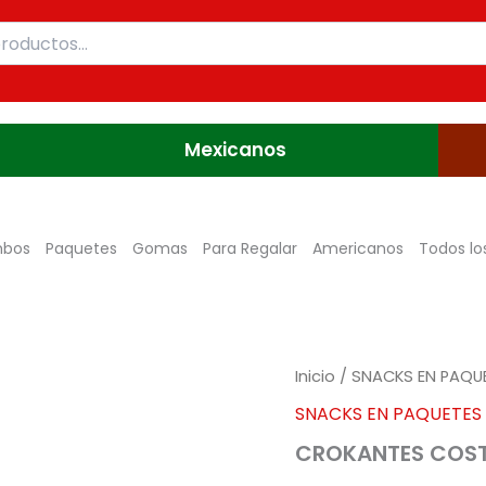
Mexicanos
bos
Paquetes
Gomas
Para Regalar
Americanos
Todos lo
CROKANTES
Inicio
/
SNACKS EN PAQU
COSTILLITAS
SNACKS EN PAQUETES
X
115G
CROKANTES COSTI
(N2026)
cantidad