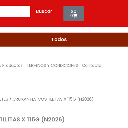
115G
Cart
(N2026)
Buscar
$
0
cantidad
0
Todos
s Productos
TERMINOS Y CONDICIONES
Contacto
ETES
/ CROKANTES COSTILLITAS X 115G (N2026)
LLITAS X 115G (N2026)