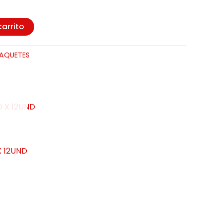
carrito
PAQUETES
 12UND