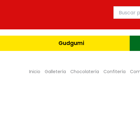
Ir
Buscar
al
por:
contenido
Gudgumi
Inicio
Galletería
Chocolatería
Confitería
Com