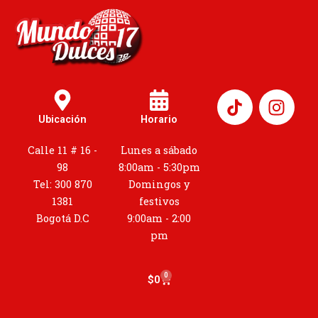
I
n
Ubicación
Horario
s
t
Calle 11 # 16 -
Lunes a sábado
a
98
8:00am - 5:30pm
g
Tel: 300 870
Domingos y
r
1381
festivos
a
Bogotá D.C
9:00am - 2:00
m
pm
0
Cart
$
0