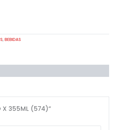
S
,
BEBIDAS
 X 355ML (574)”