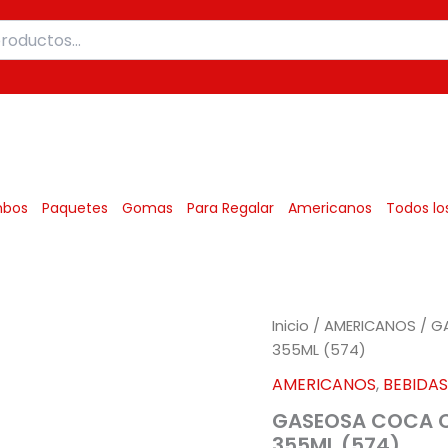
Mexicanos
bos
Paquetes
Gomas
Para Regalar
Americanos
Todos lo
Inicio
/
AMERICANOS
/ G
355ML (574)
AMERICANOS
,
BEBIDAS
GASEOSA COCA C
355ML (574)