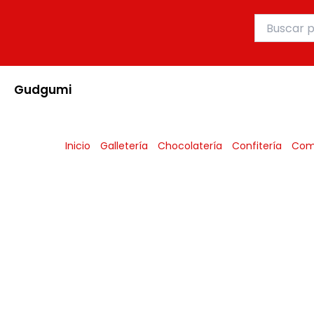
Ir
Buscar
al
por:
contenido
Gudgumi
Inicio
Galletería
Chocolatería
Confitería
Com